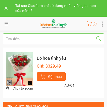
Tại sao Ciaoflora chỉ sử dụng nhân viên giao hoa
của mình?
(0)
Bó hoa tình yêu
Giá: $329.49
Đặt mua
AU-C4
Click to zoom
CƯỚC PHÍ GIAO HOA