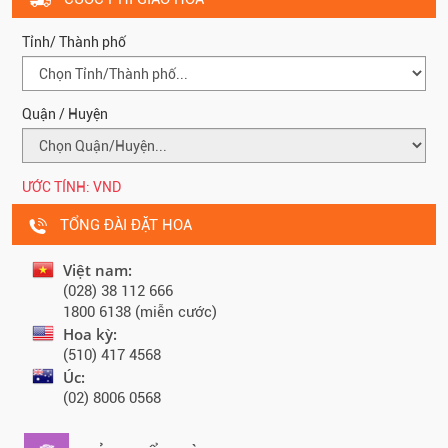
Tỉnh/ Thành phố
Quận / Huyện
ƯỚC TÍNH:
VND
TỔNG ĐÀI ĐẶT HOA
Việt nam:
(028) 38 112 666
1800 6138 (miễn cước)
Hoa kỳ:
(510) 417 4568
Úc:
(02) 8006 0568