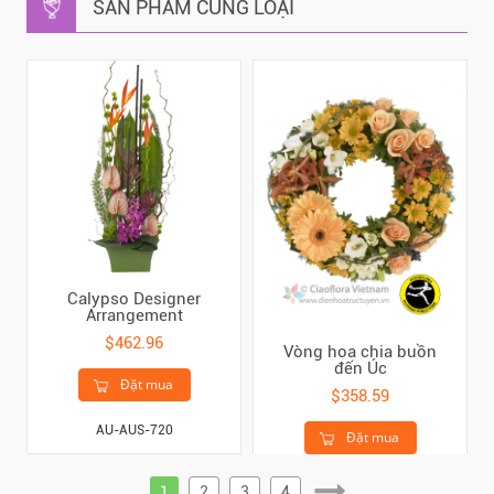
SẢN PHẨM CÙNG LOẠI
Calypso Designer
Arrangement
$462.96
Vòng hoa chia buồn
đến Úc
Đặt mua
$358.59
AU-AUS-720
Đặt mua
AU-AUS-837
1
2
3
4