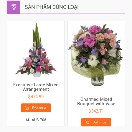
SẢN PHẨM CÙNG LOẠI
Executive Large Mixed
Arrangement
$474.99
Charmed Mixed
Bouquet with Vase
Đặt mua
$342.71
AU-AUS-708
Đặt mua