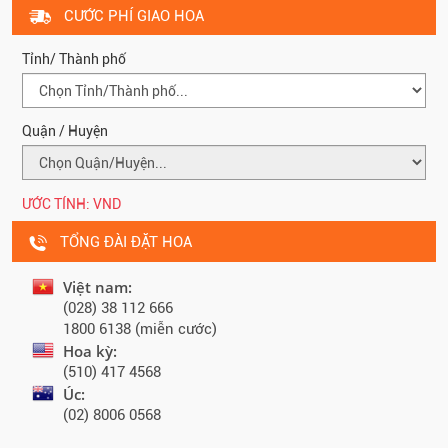
CƯỚC PHÍ GIAO HOA
Tỉnh/ Thành phố
Quận / Huyện
ƯỚC TÍNH:
VND
TỔNG ĐÀI ĐẶT HOA
Việt nam:
(028) 38 112 666
1800 6138 (miễn cước)
Hoa kỳ:
(510) 417 4568
Úc:
(02) 8006 0568