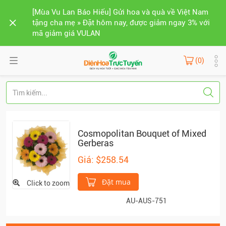
[Mùa Vu Lan Báo Hiếu] Gửi hoa và quà về Việt Nam
tặng cha mẹ » Đặt hôm nay, được giảm ngay 3% với
mã giảm giá VULAN
(0)
Cosmopolitan Bouquet of Mixed
Gerberas
Giá: $258.54
Đặt mua
Click to zoom
AU-AUS-751