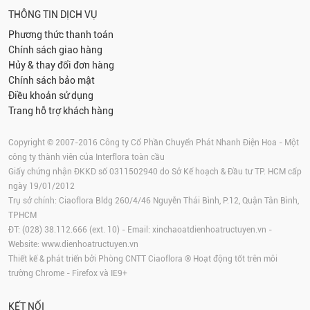
THÔNG TIN DỊCH VỤ
Phương thức thanh toán
Chính sách giao hàng
Hủy & thay đổi đơn hàng
Chính sách bảo mật
Điều khoản sử dụng
Trang hỗ trợ khách hàng
Copyright © 2007-2016 Công ty Cổ Phần Chuyển Phát Nhanh Điện Hoa - Một
công ty thành viên của Interflora toàn cầu
Giấy chứng nhận ĐKKD số 0311502940 do Sở Kế hoạch & Đầu tư TP. HCM cấp
ngày 19/01/2012
Trụ sở chính: Ciaoflora Bldg 260/4/46 Nguyễn Thái Bình, P.12, Quận Tân Bình,
TPHCM
ĐT: (028) 38.112.666 (ext. 10) - Email:
xinchaoatdienhoatructuyen.vn
-
Website:
www.dienhoatructuyen.vn
Thiết kế & phát triển bởi Phòng CNTT Ciaoflora ® Hoạt động tốt trên môi
trường
Chrome
-
Firefox
và IE9+
KẾT NỐI