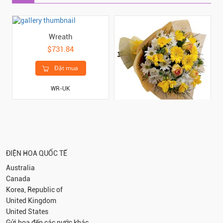
Wreath
$731.84
Đặt mua
WR-UK
Funeral / Sympathy
Bouquet with Ribbon
$379.75
ĐIỆN HOA QUỐC TẾ
Đặt mua
Australia
Canada
FLBR-UK
Korea, Republic of
United Kingdom
United States
Gửi hoa đến các nước khác