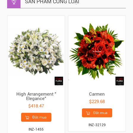
SẢN PHẨM CÙNG LOẠI
High Arrangement "
Carmen
Elegance"
$229.68
$418.47
Đặt mua
Đặt mua
INZ-32129
INZ-1455