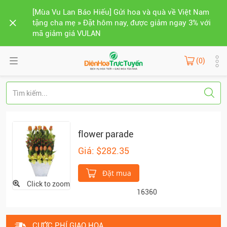
[Mùa Vu Lan Báo Hiếu] Gửi hoa và quà về Việt Nam
tặng cha mẹ » Đặt hôm nay, được giảm ngay 3% với
mã giảm giá VULAN
(0)
flower parade
Giá: $282.35
Đặt mua
Click to zoom
16360
CƯỚC PHÍ GIAO HOA