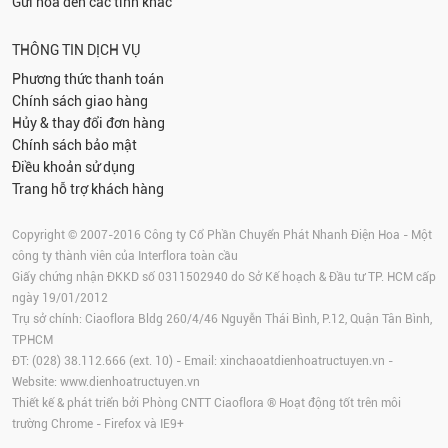
Gửi hoa đến các tỉnh khác
THÔNG TIN DỊCH VỤ
Phương thức thanh toán
Chính sách giao hàng
Hủy & thay đổi đơn hàng
Chính sách bảo mật
Điều khoản sử dụng
Trang hỗ trợ khách hàng
Copyright © 2007-2016 Công ty Cổ Phần Chuyển Phát Nhanh Điện Hoa - Một
công ty thành viên của Interflora toàn cầu
Giấy chứng nhận ĐKKD số 0311502940 do Sở Kế hoạch & Đầu tư TP. HCM cấp
ngày 19/01/2012
Trụ sở chính: Ciaoflora Bldg 260/4/46 Nguyễn Thái Bình, P.12, Quận Tân Bình,
TPHCM
ĐT: (028) 38.112.666 (ext. 10) - Email:
xinchaoatdienhoatructuyen.vn
-
Website:
www.dienhoatructuyen.vn
Thiết kế & phát triển bởi Phòng CNTT Ciaoflora ® Hoạt động tốt trên môi
trường
Chrome
-
Firefox
và IE9+