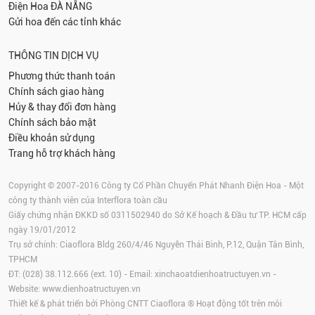
Điện Hoa
ĐÀ NẴNG
Gửi hoa đến các tỉnh khác
THÔNG TIN DỊCH VỤ
Phương thức thanh toán
Chính sách giao hàng
Hủy & thay đổi đơn hàng
Chính sách bảo mật
Điều khoản sử dụng
Trang hỗ trợ khách hàng
Copyright © 2007-2016 Công ty Cổ Phần Chuyển Phát Nhanh Điện Hoa - Một
công ty thành viên của Interflora toàn cầu
Giấy chứng nhận ĐKKD số 0311502940 do Sở Kế hoạch & Đầu tư TP. HCM cấp
ngày 19/01/2012
Trụ sở chính: Ciaoflora Bldg 260/4/46 Nguyễn Thái Bình, P.12, Quận Tân Bình,
TPHCM
ĐT: (028) 38.112.666 (ext. 10) - Email:
xinchaoatdienhoatructuyen.vn
-
Website:
www.dienhoatructuyen.vn
Thiết kế & phát triển bởi Phòng CNTT Ciaoflora ® Hoạt động tốt trên môi