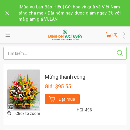
[Mùa Vu Lan Báo Hiếu] Gửi hoa và quà về Việt Nam
tặng cha mẹ » Đặt hôm nay, được giảm ngay 3% với
mã giảm giá VULAN
(0)
Mừng thành công
Giá: $95.55
Đặt mua
HGI-496
Click to zoom