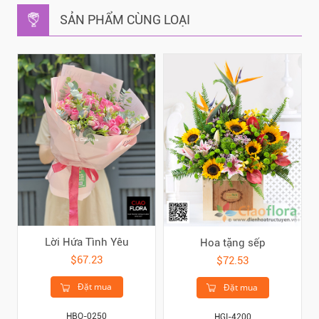
SẢN PHẨM CÙNG LOẠI
Lời Hứa Tình Yêu
Hoa tặng sếp
$67.23
$72.53
Đặt mua
Đặt mua
HBO-0250
HGI-4200