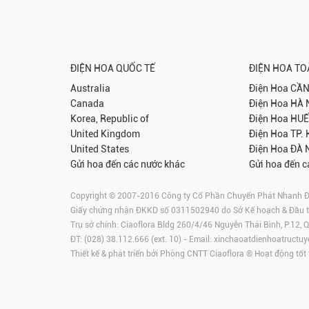
ĐIỆN HOA QUỐC TẾ
ĐIỆN HOA T
Australia
Điện Hoa
CẦN
Canada
Điện Hoa
HÀ 
Korea, Republic of
Điện Hoa
HUẾ
United Kingdom
Điện Hoa
TP.
United States
Điện Hoa
ĐÀ 
Gửi hoa đến các nước khác
Gửi hoa đến c
Copyright © 2007-2016 Công ty Cổ Phần Chuyển Phát Nhanh Điện
Giấy chứng nhận ĐKKD số 0311502940 do Sở Kế hoạch & Đầu 
Trụ sở chính: Ciaoflora Bldg 260/4/46 Nguyễn Thái Bình, P.12,
ĐT: (028) 38.112.666 (ext. 10) - Email:
xinchaoatdienhoatructuy
Thiết kế & phát triển bởi Phòng CNTT Ciaoflora ® Hoạt động tốt