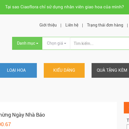
Tại sao Ciaoflora chỉ sử dụng nhân viên giao hoa của mình?
Giới thiệu
Liên hệ
Trạng thái đơn hàng
Danh mục
Chọn giá
LOẠI HOA
KIỂU DÁNG
QUÀ TẶNG KÈM
mừng Ngày Nhà Báo
T
90.67