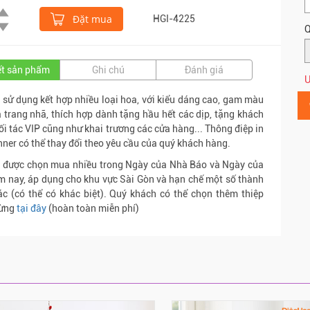
Đặt mua
HGI-4225
Q
iết sản phẩm
Ghi chú
Đánh giá
Ư
 sử dụng kết hợp nhiều loại hoa, với kiểu dáng cao, gam màu
 trang nhã, thích hợp dành tặng hầu hết các dịp, tặng khách
ối tác VIP cũng như khai trương các cửa hàng... Thông điệp in
nner có thể thay đổi theo yêu cầu của quý khách hàng.
a được chọn mua nhiều trong Ngày của Nhà Báo và Ngày của
 nay, áp dụng cho khu vực Sài Gòn và hạn chế một số thành
c (có thể có khác biệt). Quý khách có thể chọn thêm thiệp
ừng
tại đây
(hoàn toàn miễn phí)