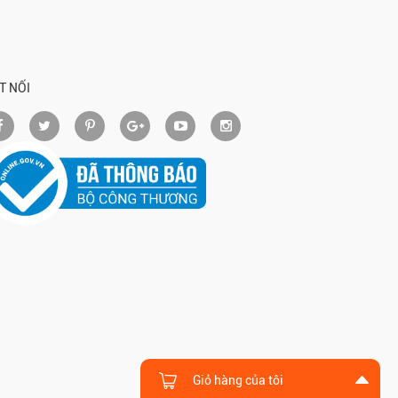
T NỐI
Giỏ hàng của tôi