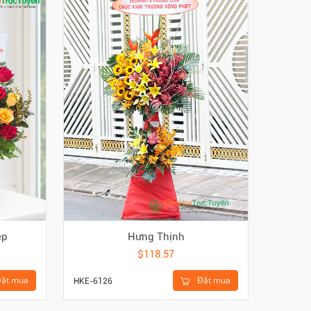
ẹp
Hưng Thịnh
$118.57
ặt mua
Đặt mua
HKE-6126
HTA-275