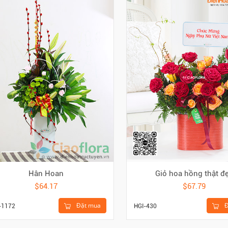
Hân Hoan
Giỏ hoa hồng thật đ
$64.17
$67.79
Đặt mua
Đ
-1172
HGI-430