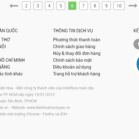
2
3
4
5
6
7
8
9
10
OÀN QUỐC
THÔNG TIN DỊCH VỤ
KẾ
 THƠ
Phương thức thanh toán
NỘI
Chính sách giao hàng
Hủy & thay đổi đơn hàng
 HỒ CHÍ MINH
Chính sách bảo mật
NẴNG
Điều khoản sử dụng
ác tỉnh khác
Trang hỗ trợ khách hàng
 Hoa - Một công ty thành viên của Interflora toàn cầu
tư TP. HCM cấp ngày 19/01/2012
 Quận Tân Bình, TPHCM
en.vn
- Website:
www.dienhoatructuyen.vn
 trên môi trường
Chrome
-
Firefox
và IE9+