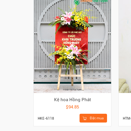
Kệ hoa Hồng Phát
$94.85
Đặt mua
HTM
HKE-6118