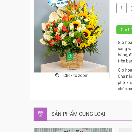
Chi t
Giỏ hoa
sáng và
hàng, đ
trên ba
Giỏ ho
Click to zoom
Cha năm
phố khá
chúc m
SẢN PHẨM CÙNG LOẠI