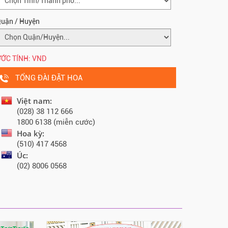
uận / Huyện
ỚC TÍNH:
VND
TỔNG ĐÀI ĐẶT HOA
Việt nam:
(028) 38 112 666
1800 6138 (miễn cước)
Hoa kỳ:
(510) 417 4568
Úc:
(02) 8006 0568