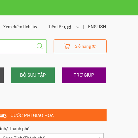
Xem điểm tích lũy
Tiền tệ :
ENGLISH
usd
usd
Giỏ hàng (0)
vnd
BỘ SƯU TẬP
TRỢ GIÚP
CƯỚC PHÍ GIAO HOA
ỉnh/ Thành phố