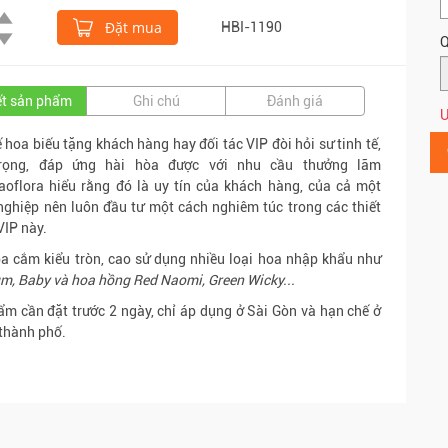
Đặt mua
HBI-1190
Q
iết sản phẩm
Ghi chú
Đánh giá
Ư
ế hoa biếu tặng khách hàng hay đối tác VIP đòi hỏi sư tinh tế,
rọng, đáp ứng hài hòa được với nhu cầu thưởng lãm
aoflora hiểu rằng đó là uy tín của khách hàng, của cả một
ghiệp nên luôn đầu tư một cách nghiêm túc trong các thiết
VIP này.
a cắm kiểu tròn, cao sử dụng nhiều loại hoa nhập khẩu như
m, Baby và hoa hồng Red Naomi, Green Wicky...
m cần đặt trước 2 ngày, chỉ áp dụng ở Sài Gòn và hạn chế ở
 thành phố.