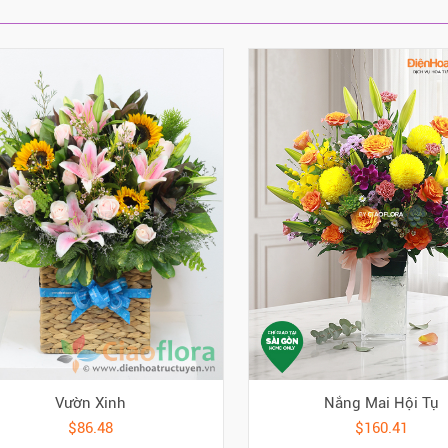
Vườn Xinh
Nắng Mai Hội Tụ
$86.48
$160.41