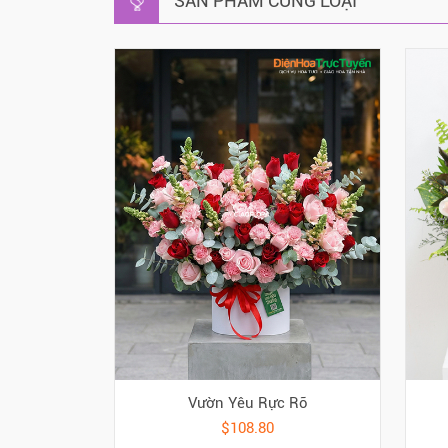
SẢN PHẨM CÙNG LOẠI
Vườn Yêu Rực Rỡ
$108.80