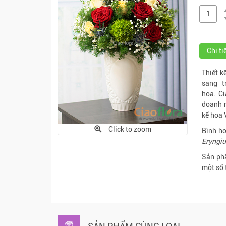
Chi t
Thiết k
sang t
hoa. Ci
doanh n
kế hoa 
Click to zoom
Bình ho
Eryngiu
Sản phẩ
một số