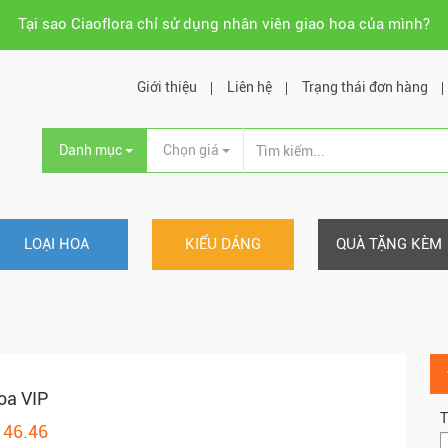
Tại sao Ciaoflora chỉ sử dụng nhân viên giao hoa của mình?
Giới thiệu
Liên hệ
Trạng thái đơn hàng
Danh mục
Chọn giá
LOẠI HOA
KIỂU DÁNG
QUÀ TẶNG KÈM
oa VIP
T
146.46