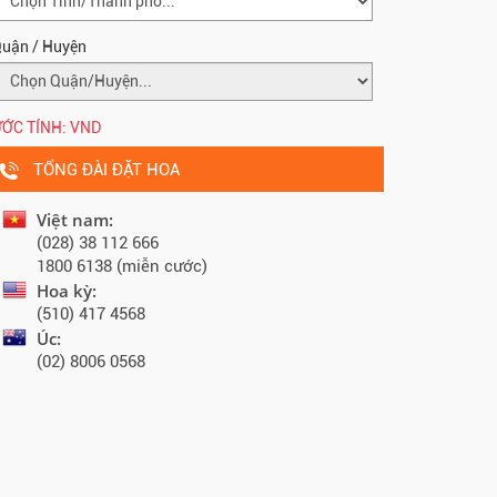
uận / Huyện
ỚC TÍNH:
VND
TỔNG ĐÀI ĐẶT HOA
Việt nam:
(028) 38 112 666
1800 6138 (miễn cước)
Hoa kỳ:
(510) 417 4568
Úc:
(02) 8006 0568