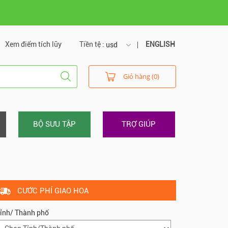
Xem điểm tích lũy
Tiền tệ :
ENGLISH
usd
usd
Giỏ hàng (0)
vnd
BỘ SƯU TẬP
TRỢ GIÚP
CƯỚC PHÍ GIAO HOA
ỉnh/ Thành phố